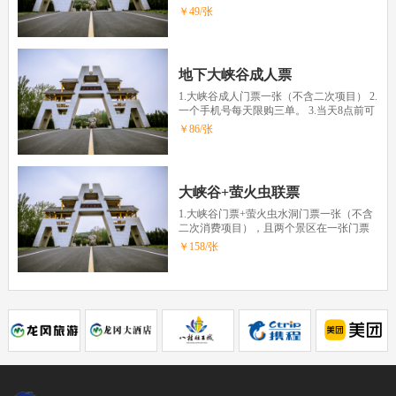
60周岁-70周岁（不含）（凭本人身份证或
￥49/张
老年证有效证件使用） 3）、残疾人
（凭本人残疾…
地下大峡谷成人票
1.大峡谷成人门票一张（不含二次项目） 2.
一个手机号每天限购三单。 3.当天8点前可
预订当日票。 4.请持系统原始短信或二维
￥86/张
码取票，非系统发送短信，不予验证取
票。 5.任何渠道不准乱价销售，否则所
售…
大峡谷+萤火虫联票
1.大峡谷门票+萤火虫水洞门票一张（不含
二次消费项目），且两个景区在一张门票
上，兑换成功非景区自身原因不退不补。
￥158/张
此门票需要在山东地下大峡谷景区兑换。
2.此票不允许上OTA，一经发现，立即停
票，感谢配…
萤火虫水洞优待票
萤火虫水洞优待票一张（不含二次项目）
适用人群： 1）、1.2米-1.5米儿童 2）、60
周岁-70周岁（不含）（凭本人身份证或老
￥60/张
年证有效证件使用） 3）、残疾人（凭本人
残疾证使用） 4）、全日制本科…