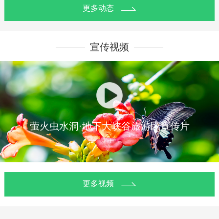
2020-11-02
2022-04-29
更多动态
临沂市文化和旅游局党组书记、局
沂水人旅游钜惠丨门票半价还送
长曹首娟调研萤火虫水洞•地下大峡
800元礼惠
谷旅游区5A创建工作
宣传视频
2021-01-27
2020-11-02
过新年 游新5A 预约出行更优惠
县委书记薛峰调研萤火虫水洞•地下
大峡谷旅游区5A创建工作
萤火虫水洞·地下大峡谷旅游区宣传片
2020-09-27
2020-09-16
非遗落户景区 彰显文旅融合新魅力
萤火虫水洞·地下大峡谷旅游区“三
个引领”吹响5A创建冲锋号
2020-09-23
更多视频
大动作！ 临沂市非遗展落户萤火虫
2020-08-26
水洞•地下大峡谷旅游区
沂水县创5A工作调度会议在萤火虫