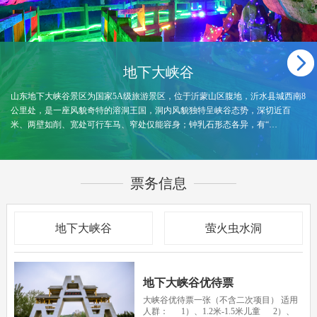
地下大峡谷
山东地下大峡谷景区为国家5A级旅游景区，位于沂蒙山区腹地，沂水县城西南8
公里处，是一座风貌奇特的溶洞王国，洞内风貌独特呈峡谷态势，深切近百
米、两壁如削、宽处可行车马、窄处仅能容身；钟乳石形态各异，有“…
票务信息
地下大峡谷
萤火虫水洞
地下大峡谷优待票
大峡谷优待票一张（不含二次项目） 适用
人群： 1）、1.2米-1.5米儿童 2）、