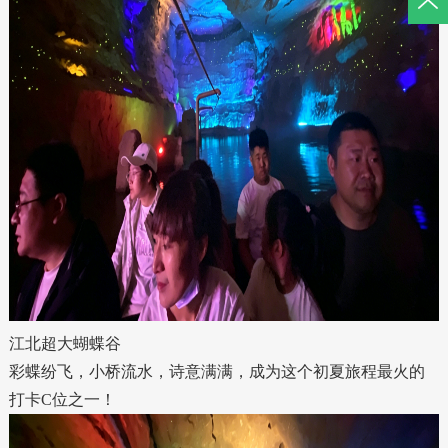
江北超大蝴蝶谷
彩蝶纷飞，小桥流水，诗意满满，成为这个初夏旅程最火的
打卡C位之一！