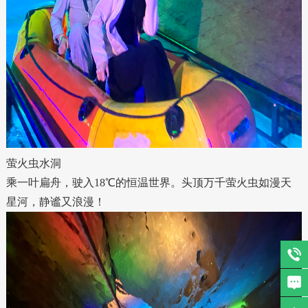
萤火虫水洞
乘一叶扁舟，驶入18℃的恒温世界。头顶万千萤火虫如漫天
星河，静谧又浪漫！