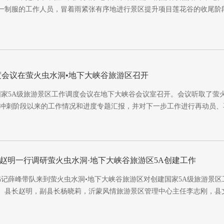
一制服的工作人员，冒着雨紧张有序地进行景区提升项目莲花谷的收尾阶
度会议在萤火虫水洞•地下大峡谷旅游区召开
建国家5A级旅游景区工作调度会议在地下大峡谷会议室召开。会议听取了萤
A冲刺阶段以来的工作情况和进度专题汇报，并对下一步工作进行再动员、
赵明一行调研萤火虫水洞·地下大峡谷旅游区5A创建工作
书记薛峰带队来到萤火虫水洞•地下大峡谷旅游区对创建国家5A级旅游景
、县长赵明，副县长杨晓莉，沂蒙风情旅游景区管理中心主任李志刚，县