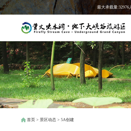
最大承载量:32976
首页
>
景区动态
>
5A创建