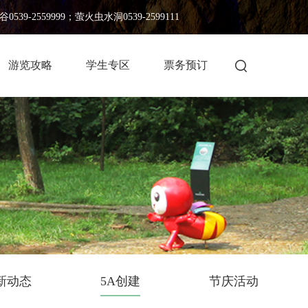
539-2559999；萤火虫水洞0539-2599111
游览攻略
学生专区
票务预订
新动态
5A创建
节庆活动