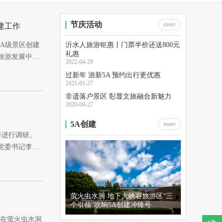
节庆活动
more
建工作
5A级景区创建
沂水人旅游钜惠丨门票半价还送800元
礼惠
旅游发展中…
2022-04-29
过新年 游新5A 预约出行更优惠
2021-01-27
非遗落户景区 彰显文旅融合新魅力
2020-09-27
5A创建
more
作进行调研。
党委书记李…
萤火虫水洞·地下大峡谷旅游区“三
个引领”吹响5A创建冲锋号
。在萤火虫水洞