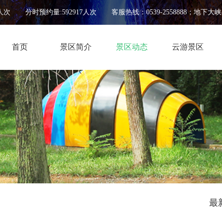
人次
分时预约量:592917人次
客服热线：0539-2558888；地下大峡谷0
首页
景区简介
景区动态
云游景区
最