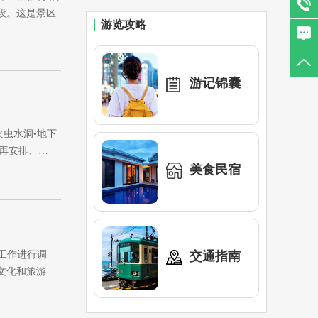
段。这是景区
游览攻略
游记锦囊
火虫水洞•地下
再安排、…
美食民宿
区工作进行调
交通指南
文化和旅游