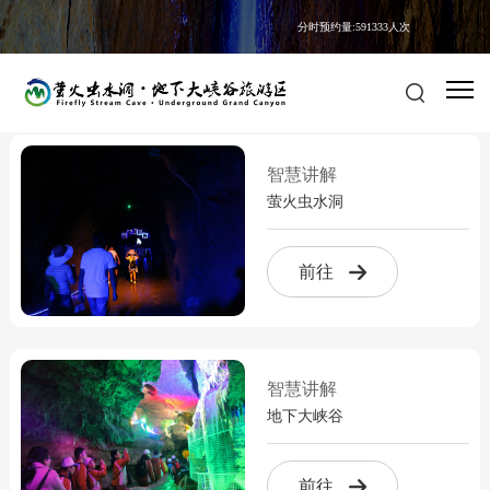
分时预约量:591333人次
影像集
美图集
掌上云游
智慧讲解
萤火虫水洞
前往
智慧讲解
地下大峡谷
前往