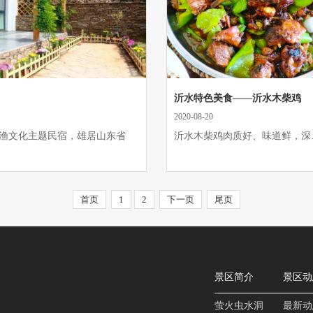
沂水特色美食——沂水木柴鸡
2020-08-20
渔文化主题民宿，雄居山东省
沂水木柴鸡肉质好、味道鲜，深
首页
1
2
下一页
尾页
景区简介
景区动
萤火虫水洞
最新动