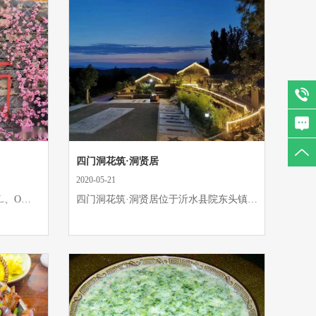
四门洞花筑·洞贤居
2020-05-21
L、O…
四门洞花筑·洞贤居位于沂水县院东头镇…