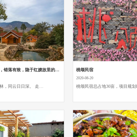
一山九墅，错落有致，隐于红嫂故里的山林美宿!
桃颂民宿
2020-08-20
林，同云日日深。 走…
桃颂民宿总占地30亩，项目规划