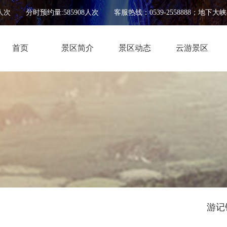
人次
分时预约量:585908人次
客服热线：0539-2558888；地下大峡谷0
首页
景区简介
景区动态
云游景区
游记