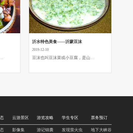
沂水特色美食——沂蒙豆沫
2019-12-10
…
豆沫也叫豆沫菜或小豆腐，是山…
态
云游景区
游览攻略
学生专区
票务预订
态
影像集
游记锦囊
发现萤火虫
地下大峡谷